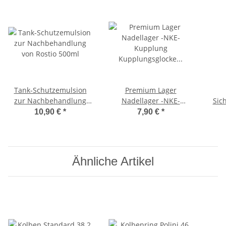
Tank-Schutzemulsion
Premium Lager
zur Nachbehandlung
Nadellager -NKE-
Sic
von Rostio 500ml
Kupplung
Ri
10,90 €
*
7,90 €
*
Kupplungsglocke 1-
Ci
reihig Ciao
Ähnliche Artikel