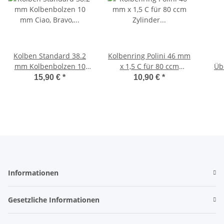
Kolben Standard 38.2
Kolbenring Polini 46 mm
mm Kolbenbolzen 10
x 1,5 C für 80 ccm
Üb
mm Ciao, Bravo, SI -SP
Zylinder Ciao, Bravo -
15,90 €
*
10,90 €
*
Parts-
Polini-
Kolb
Informationen
Gesetzliche Informationen