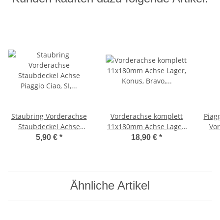
Staubring Vorderachse
Vorderachse komplett
Piag
Staubdeckel Achse
11x180mm Achse Lager,
Vor
Piaggio Ciao, SI, EC1 Ø
Konus, Bravo, Vespa SI -
Kuge
5,90 €
*
18,90 €
*
M11 -OEM-
OEM-
Ähnliche Artikel