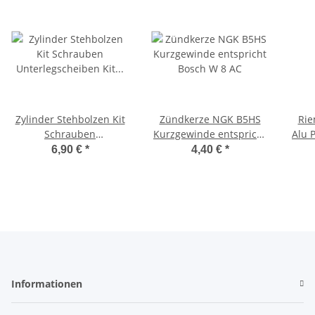
Zylinder Stehbolzen Kit
Zündkerze NGK B5HS
Rie
Schrauben
Kurzgewinde entspricht
Alu 
Unterlegscheiben Kit
Bosch W 8 AC
mm Pu
6,90 €
*
4,40 €
*
Ciao, Bravo, -OEM-
Informationen