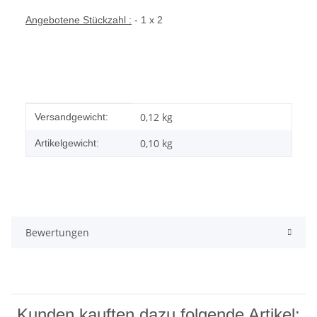
Angebotene Stückzahl :
- 1 x 2
Produkteigenschaft
Wert
0,12 kg
Versandgewicht:
0,10
kg
Artikelgewicht:
Bewertungen
Kunden kauften dazu folgende Artikel: