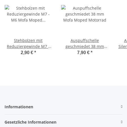
Stehbolzen mit
Auspuffschelle
A
Reduziergewinde M7 -
geschmiedet 38 mm
Sile
M6 Mofa Moped Einlaß
Mofa Moped Motorrad
Gu
2,90 €
*
7,90 €
*
Auslaß
25x
Informationen
Gesetzliche Informationen