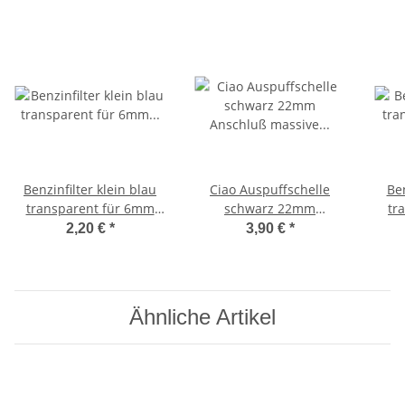
Benzinfilter klein blau
Ciao Auspuffschelle
Be
transparent für 6mm
schwarz 22mm
tran
Anschluss 31x20 mm
Anschluß massive
K
2,20 €
*
3,90 €
*
Ausführung Bravo,
Vespa SI, Boss, EC1
Ähnliche Artikel