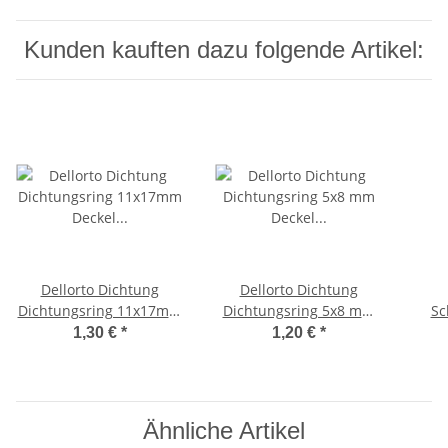
Kunden kauften dazu folgende Artikel:
Dellorto Dichtung
Dellorto Dichtung
Dichtungsring 11x17mm
Dichtungsring 5x8 mm
S
Deckel Benzinanschluß
Deckel Benzinanschluß
Dell
1,30 €
*
1,20 €
*
SHA Vergaser
für SHA Vergaser
12/
Ähnliche Artikel