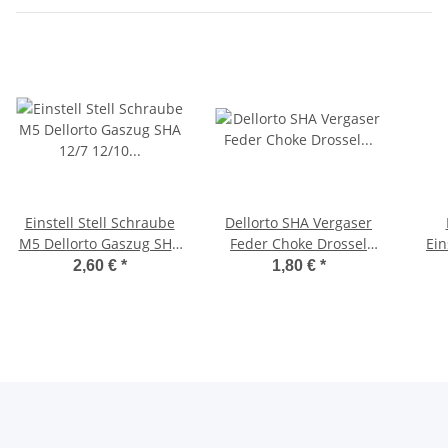
Einstell Stell Schraube
Dellorto SHA Vergaser
M5 Dellorto Gaszug SHA
Feder Choke Drossel
Ein
12/7 12/10 12/12 13/13
Rückholfeder
12/7
2,60 €
*
1,80 €
*
Drosselklappe