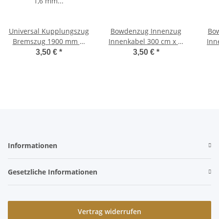
Universal Kupplungszug
Bowdenzug Innenzug
Bo
Bremszug 1900 mm Ø
Innenkabel 300 cm x Ø
Inn
1,6 mm Inox Nippel Ø
1,3 mm mit Nippel 4 x 3
2,0m
3,50 €
*
3,50 €
*
6mm x 6 mm
mm
Informationen
Gesetzliche Informationen
Vertrag widerrufen