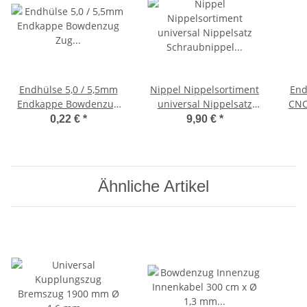
Endhülse 5,0 / 5,5mm
Nippel Nippelsortiment
End
Endkappe Bowdenzug
universal Nippelsatz
CNC
Zug Hülse Tülle Kappe
Schraubnippel 8-teilig
ve
0,22 €
*
9,90 €
*
B
Ähnliche Artikel