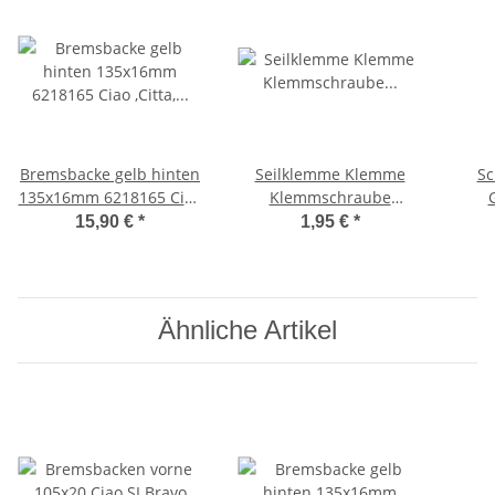
Bremsbacke gelb hinten
Seilklemme Klemme
Sc
135x16mm 6218165 Ciao
Klemmschraube
,Citta, Bravo, SI -Malossi-
BremszugKlemmplättchen
S
15,90 €
*
1,95 €
*
Ciao, Bravo -CIF-
Ähnliche Artikel