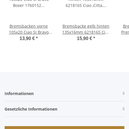
Bremsbacken vorne
Bremsbacke gelb hinten
Br
105x20 Ciao SI Bravo
135x16mm 6218165 Ciao
Pre
Boxer 1760152
,Citta, Bravo, SI -Malossi-
Boxer
13,90 €
*
15,90 €
*
Bremsbelag -Polini-
Informationen
Gesetzliche Informationen