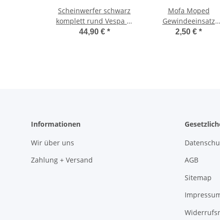
Scheinwerfer schwarz
Mofa Moped
komplett rund Vespa SI
Gewindeeinsatz
mit Lichtschalter -CIF-
Gewindebuchse V
44,90 €
*
2,50 €
*
selbstschneidend 
Informationen
Gesetzlic
Wir über uns
Datenschu
Zahlung + Versand
AGB
Sitemap
Impressu
Widerrufs