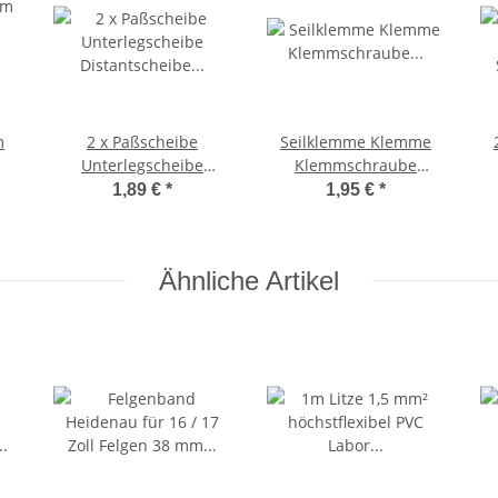
m
2 x Paßscheibe
Seilklemme Klemme
Unterlegscheibe
Klemmschraube
Distantscheibe
BremszugKlemmplättchen
1,89 €
*
1,95 €
*
Tretwelle Tretkurbel
Ciao, Bravo -CIF-
16x24x1,5 mm Ciao
Ähnliche Artikel