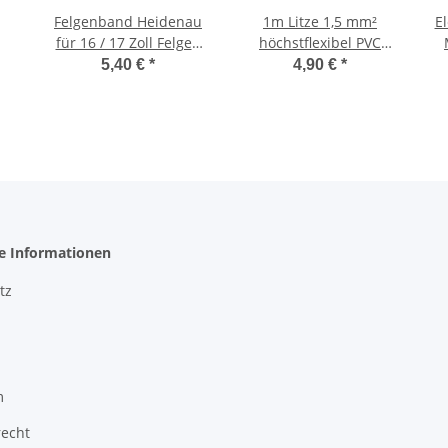
Felgenband Heidenau
1m Litze 1,5 mm²
E
für 16 / 17 Zoll Felgen
höchstflexibel PVC
A
38 mm breit Mofa
Labor Messleitung LifYY
5,40 €
*
4,90 €
*
M5
Moped
Zündkabel
he Informationen
tz
m
recht