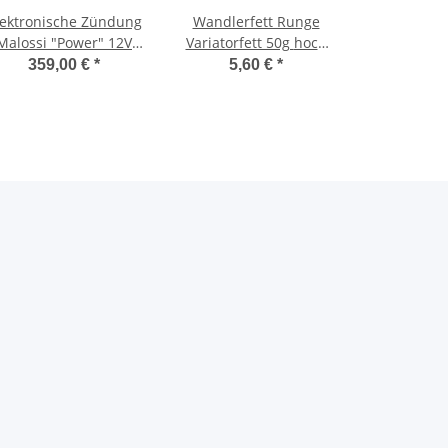
lektronische Zündung
Wandlerfett Runge
Malossi "Power" 12V
Variatorfett 50g hoch
Ciao, Bravo, SI, EC1 -
hitzebeständig -Runge-
359,00 €
*
5,60 €
*
Malossi-