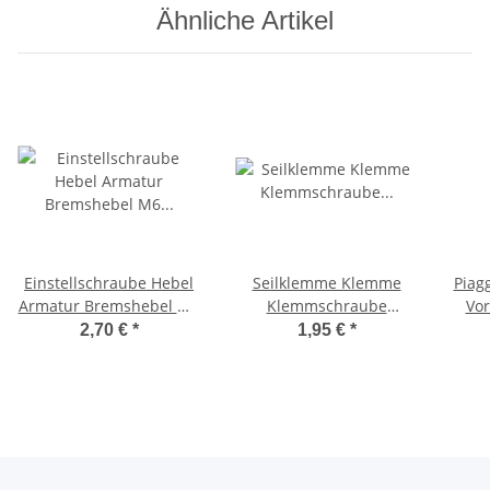
Ähnliche Artikel
Einstellschraube Hebel
Seilklemme Klemme
Piag
Armatur Bremshebel M6
Klemmschraube
Vor
Rändelschraube Ciao,SI -
BremszugKlemmplättchen
Kuge
2,70 €
*
1,95 €
*
CIF-
Ciao, Bravo -CIF-