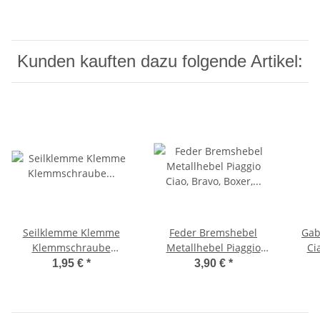
Kunden kauften dazu folgende Artikel:
Seilklemme Klemme
Feder Bremshebel
Gab
Klemmschraube
Metallhebel Piaggio
Ci
BremszugKlemmplättchen
Ciao, Bravo, Boxer, SI
Gum
1,95 €
*
3,90 €
*
Ciao, Bravo -CIF-
Rückholfeder