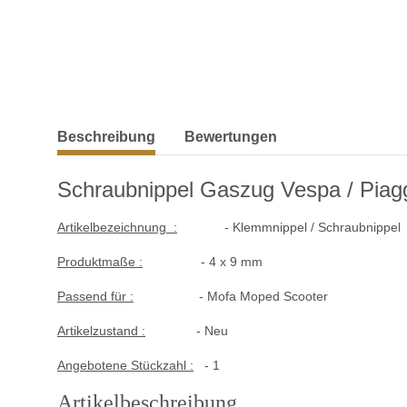
weitere Registerkarten anzeigen
Beschreibung
Bewertungen
Schraubnippel Gaszug Vespa / Piag
Artikelbezeichnung :
- Klemmnippel / Schraubnippel
Produktmaße :
- 4 x 9 mm
Passend für :
- Mofa Moped Scooter
Artikelzustand :
- Neu
Angebotene Stückzahl :
- 1
Artikelbeschreibung