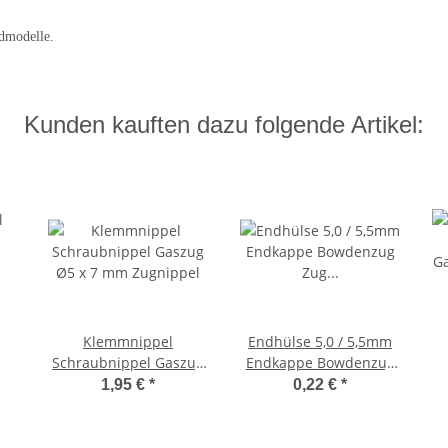
dmodelle.
Kunden kauften dazu folgende Artikel:
Klemmnippel
Endhülse 5,0 / 5,5mm
Schraubnippel Gaszug
Endkappe Bowdenzug
Ø5 x 7 mm Zugnippel
Zug Hülse Tülle Kappe
G
1,95 €
*
0,22 €
*
mm