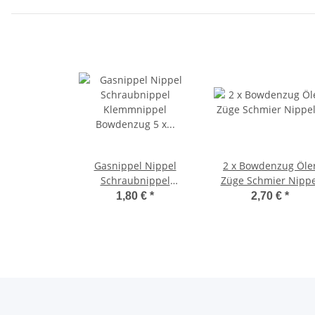
Gasnippel Nippel
2 x Bowdenzug Öle
Schraubnippel
Züge Schmier Nippe
Klemmnippel
ölen schmieren
1,80 €
*
2,70 €
*
Bowdenzug 5 x 10 mm
schwarz 5 mm