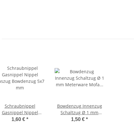
Schraubnippel
Bowdenzug Innenzug
Gasnippel Nippel
Schaltzug Ø 1 mm
aszug Bowdenzug 5x7
Meterware Mofa
1,60 €
*
1,50 €
*
mm
Moped