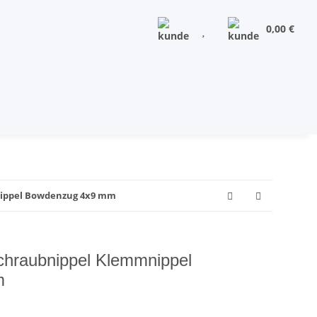
0,00 €
nippel Bowdenzug 4x9 mm
chraubnippel Klemmnippel
m