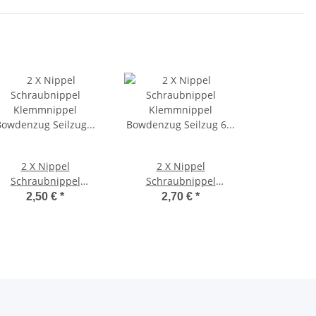
2 X Nippel
2 X Nippel
Schraubnippel
Schraubnippel
Klemmnippel
Klemmnippel
2,50 €
*
2,70 €
*
Bowdenzug Seilzug
Bowdenzug Seilzug 6 x
8x15 mm
14 mm