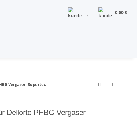
0,00 €
PHBG Vergaser -Supertec-
ür Dellorto PHBG Vergaser -