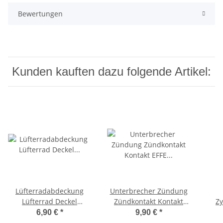
Bewertungen
Kunden kauften dazu folgende Artikel:
Lüfterradabdeckung
Unterbrecher Zündung
Lüfterrad Deckel
Zündkontakt Kontakt
Z
Polraddeckel Ciao, Bravo,
EFFE Ciao, Bravo, SI, -CIF-
Luf
6,90 €
*
9,90 €
*
SI -CIF-