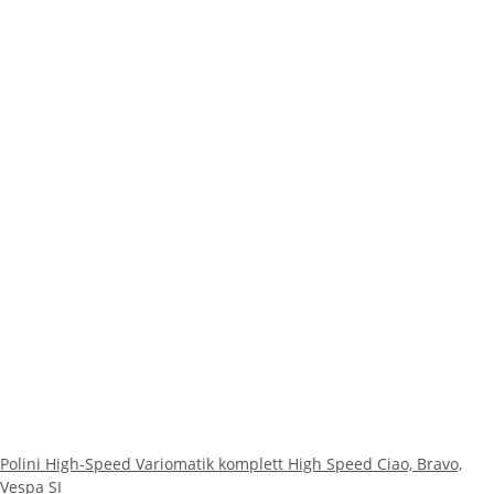
Polini High-Speed Variomatik komplett High Speed Ciao, Bravo,
Vespa SI