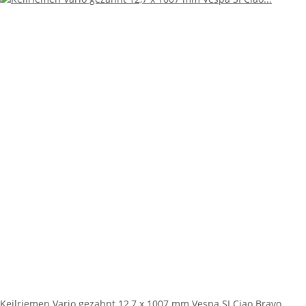
Keilriemen Vario gezahnt 12,7 x 1007 mm Vespa SI Ciao Bravo