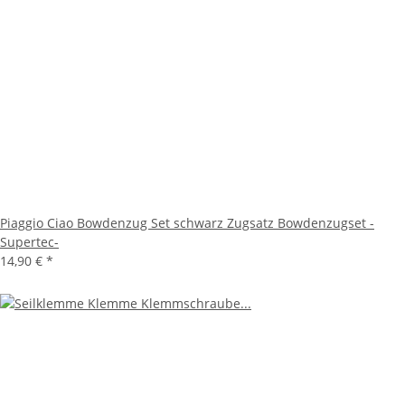
Piaggio Ciao Bowdenzug Set schwarz Zugsatz Bowdenzugset -
Supertec-
14,90 €
*