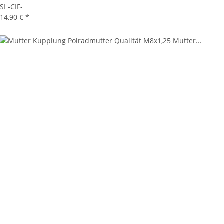
SI -CIF-
14,90 €
*