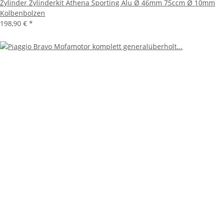
Zylinder Zylinderkit Athena Sporting Alu Ø 46mm 75ccm Ø 10mm
Kolbenbolzen
198,90 €
*