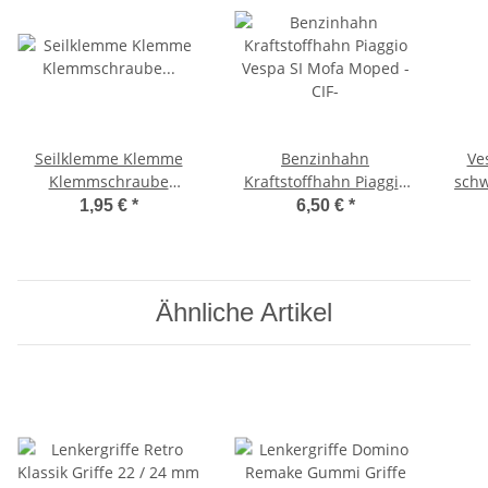
Seilklemme Klemme
Benzinhahn
Ve
Klemmschraube
Kraftstoffhahn Piaggio
schw
BremszugKlemmplättchen
Vespa SI Mofa Moped -
Zug
1,95 €
*
6,50 €
*
Ciao, Bravo -CIF-
CIF-
Ähnliche Artikel