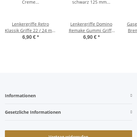
Lenkergriffe Retro
Lenkergriffe Domino
Gasg
Klassik Griffe 22 / 24 mm
Remake Gummi Griffe
Brem
Creme Weiß Beige Ciao,
schwarz 125 mm Ciao,
Komp
6,90 €
*
6,90 €
*
Bravo
Bravo, SI
Informationen
Gesetzliche Informationen
Vertrag widerrufen