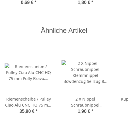
Niete Befestigung
Dichtung Ventildeckel
Rema
0,69 €
*
1,80 €
*
Emblem
Ähnliche Artikel
Riemenscheibe / Pulley
2 X Nippel
Kup
Ciao Alu CNC HQ 75 mm
Schraubnippel
Pully Bravo, SI, Boss,
Klemmnippel
S
35,90 €
*
1,90 €
*
Grillo
Bowdenzug Seilzug 8 x 9
2973
mm