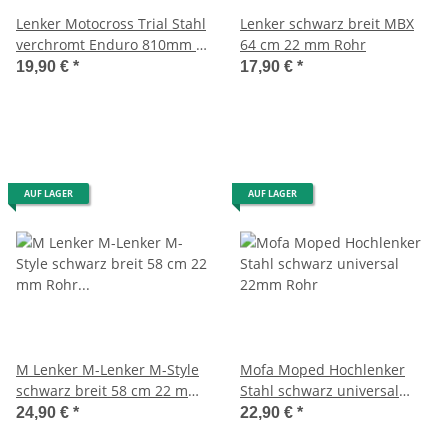
Lenker Motocross Trial Stahl
Lenker schwarz breit MBX
verchromt Enduro 810mm /
64 cm 22 mm Rohr
90mm -Supertec-
19,90 €
*
17,90 €
*
AUF LAGER
AUF LAGER
M Lenker M-Lenker M-Style
Mofa Moped Hochlenker
schwarz breit 58 cm 22 mm
Stahl schwarz universal
Rohr Mofa Moped Motorrad
22mm Rohr
24,90 €
*
22,90 €
*