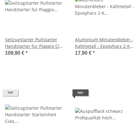
Seilzugstarter Pullstarter
Aluminium Minutenkleber -
Handstarter für Piaggio Ciao
Kaltmetall - Epoxyharz 2-K
Bravo SI -BGM-
Kleber 24ml -Weicon-
109,90 €
*
17,90 €
*
TOP
NEU