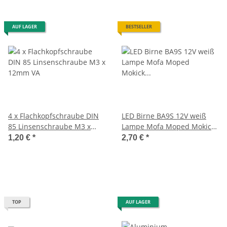
AUF LAGER
BESTSELLER
4 x Flachkopfschraube DIN
LED Birne BA9S 12V weiß
85 Linsenschraube M3 x
Lampe Mofa Moped Mokick
12mm VA
Motorrad
1,20 €
*
2,70 €
*
TOP
AUF LAGER