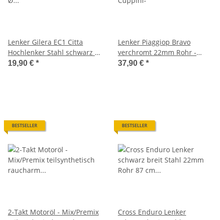
Lenker Gilera EC1 Citta
Lenker Piaggiop Bravo
Hochlenker Stahl schwarz Ø
verchromt 22mm Rohr -
22mm -OEM-
Cuppini-
19,90 €
*
37,90 €
*
BESTSELLER
BESTSELLER
2-Takt Motoröl - Mix/Premix
Cross Enduro Lenker