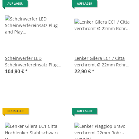
AUF LAGER
AUF LAGER
Scheinwerfer LED
Lenker Gilera EC1 / Citta
Scheinwerfereinsatz Plug
verchromt Ø 22mm Rohr
and Play Piaggio SI -TZG--
Hochlenker -OEM-
104,90 €
*
22,90 €
*
BESTSELLER
AUF LAGER