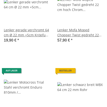
Lenker gerade verchromt 64
Lenker Mofa Moped
cm Ø 22 mm +5cm Kröpfung
Chopper Twist gedreht 22
Mofa, Moped
cm hoch Chrom eckig
19,90 €
*
57,90 €
*
AUF LAGER
BESTSELLER