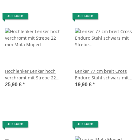
AUF LAGER
AUF LAGER
Hochlenker Lenker hoch
Lenker 77 cm breit Cross
verchromt mit Strebe 22
Enduro Stahl schwarz mit
mm Mofa Moped
Strebe 22mm Rohr
25,90 €
*
19,90 €
*
AUF LAGER
AUF LAGER