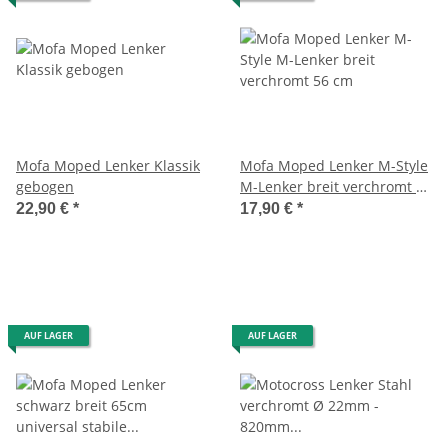
Mofa Moped Lenker Klassik
Mofa Moped Lenker M-Style
gebogen
M-Lenker breit verchromt 56
cm
22,90 €
*
17,90 €
*
AUF LAGER
AUF LAGER