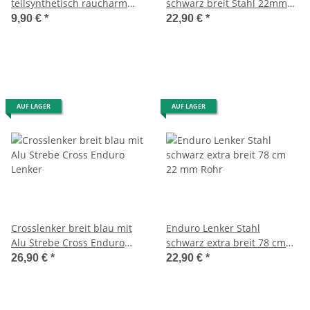
teilsynthetisch raucharm
schwarz breit Stahl 22mm
1000ml Öl -Metra-
Rohr 87 cm breit
9,90 €
*
22,90 €
*
AUF LAGER
AUF LAGER
Crosslenker breit blau mit
Enduro Lenker Stahl
Alu Strebe Cross Enduro
schwarz extra breit 78 cm
Lenker
22 mm Rohr
26,90 €
*
22,90 €
*