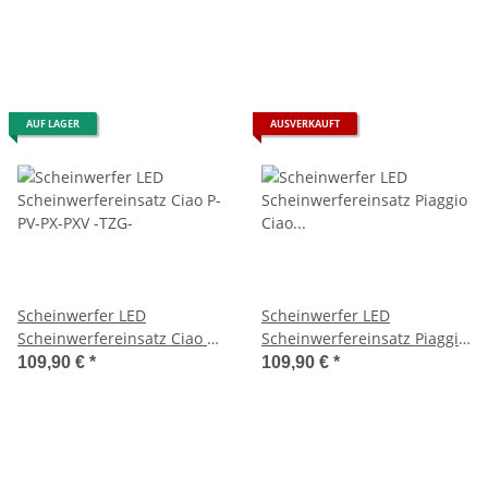
AUF LAGER
AUSVERKAUFT
Scheinwerfer LED
Scheinwerfer LED
Scheinwerfereinsatz Ciao P-
Scheinwerfereinsatz Piaggio
PV-PX-PXV -TZG-
Ciao P-PV-PX-PXV -TZG-
109,90 €
*
109,90 €
*