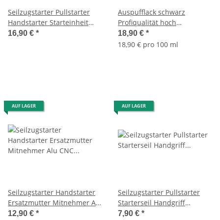
Seilzugstarter Pullstarter
Auspufflack schwarz
Handstarter Starteinheit
Profiqualität hoch
Ciao, Bravo, Vespa SI
Hitzebeständig 850° -MCS-
16,90 €
*
18,90 €
*
400ml
18,90 € pro 100 ml
AUF LAGER
AUF LAGER
Seilzugstarter Handstarter
Seilzugstarter Pullstarter
Ersatzmutter Mitnehmer Alu
Starterseil Handgriff
CNC fürArtikel 96020
Startergriff Ersatzseil
12,90 €
*
7,90 €
*