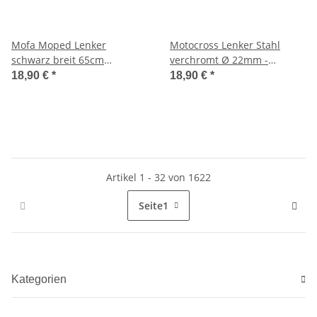
Mofa Moped Lenker
Motocross Lenker Stahl
schwarz breit 65cm
verchromt Ø 22mm -
universal stabile Bauart 22
820mm Länge - 70mm Höhe
18,90 €
*
18,90 €
*
mm Rohr
Artikel 1 - 32 von 1622
Seite
1
Kategorien