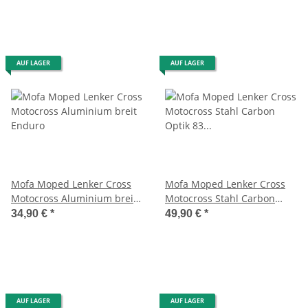
AUF LAGER
AUF LAGER
Mofa Moped Lenker Cross
Mofa Moped Lenker Cross
Motocross Aluminium breit
Motocross Stahl Carbon
Enduro
Optik 83 cm breit Enduro
34,90 €
*
49,90 €
*
AUF LAGER
AUF LAGER