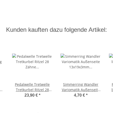
Kunden kauften dazu folgende Artikel:
Pedalwelle Tretwelle
Simmerring Wandler
g
Tretkurbel Ritzel 28
Variomatik Außenseite
Zähne Ciao / Ciao PX -
13x19x3mm
23,90 €
*
4,70 €
*
OEM-
Wellendichtring Ciao