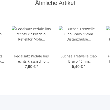
Ähnliche Artikel
ks
Pedalsatz Pedale lins
Buchse Tretwelle Ciao
F
g
rechts klassisch o.
Bravo 46mm
Reflektor Mofa Moped
Distanzhülse
7,90 €
*
5,40 €
*
Abstandshülse
Tretachse -CIF-