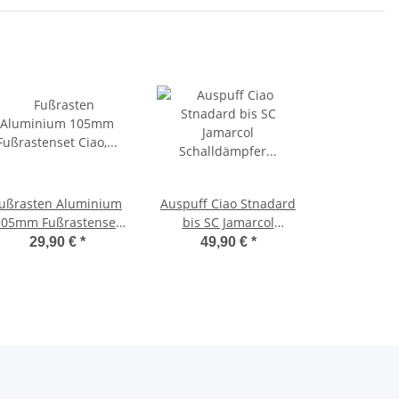
ußrasten Aluminium
Auspuff Ciao Stnadard
105mm Fußrastenset
bis SC Jamarcol
Ciao, Bravo, SI, -TNT-
Schalldämpfer 22mm
29,90 €
*
49,90 €
*
Anschluß -OEM-