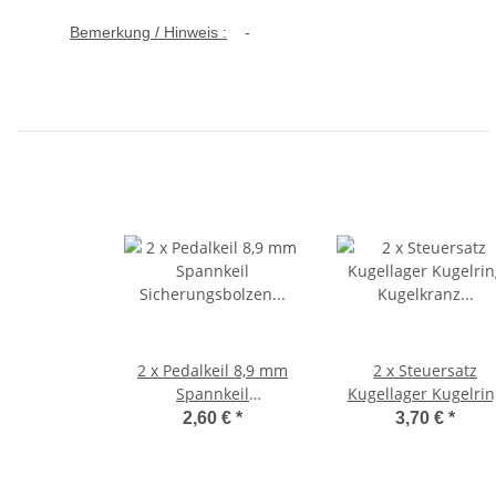
Bemerkung / Hinweis :
-
2 x Pedalkeil 8,9 mm
2 x Steuersatz
Spannkeil
Kugellager Kugelrin
Sicherungsbolzen
Kugelkranz
2,60 €
*
3,70 €
*
Tretkurbelkeil Ciao
37,5x27,5x4,5 Ciao