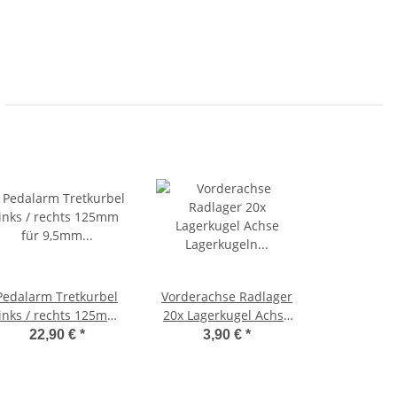
Pedalarm Tretkurbel
Vorderachse Radlager
links / rechts 125mm
20x Lagerkugel Achse
für 9,5mm Keil Ciao
Lagerkugeln Ciao,
22,90 €
*
3,90 €
*
Citta Bravo
Bravo, -CIF-