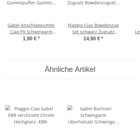
Gabel Anschlaggummi
Piaggio Ciao Bowdenzug
Ciao PX Schwingarm
Set schwarz Zugsatz
Le
Gummipuffer Gummi -
Bowdenzugset -
unte
1,90 €
*
14,90 €
*
CIF-
Supertec-
G
Ähnliche Artikel