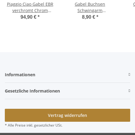
Piaggio Ciao Gabel EBR
Gabel Buchsen
verchromt Chrom
Schwingarm
Hochglanz -EBR-
Überholsatz Schwinge
A
94,90 €
*
8,90 €
*
Reparatursatz -CIF-
Bra
Informationen
Gesetzliche Informationen
Vertrag widerrufen
* Alle Preise inkl. gesetzlicher USt.