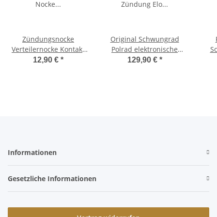
Zündungsnocke
Original Schwungrad
Verteilernocke Kontakt
Polrad elektronische
Sc
Nocke Zündnung Ciao,
Zündung Elo Ciao
Zün
12,90 €
*
129,90 €
*
Bravo, SI -CIF-
P
Informationen
Gesetzliche Informationen