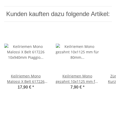
Kunden kauften dazu folgende Artikel:
Keilriemen Mono
Keilriemen Mono
Zü
Malossi X Belt 617226
gezahnt 10x1125 mm für
Kurz
10x940mm Piaggio Ciao
80mm Riemenscheibe
17,90 €
*
7,90 €
*
Ø 80mm
Vespa SI