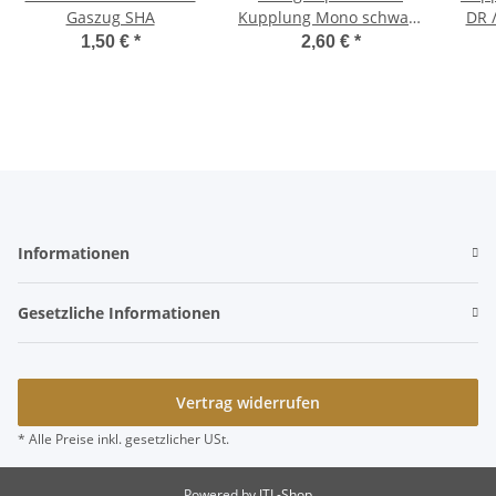
Gaszug SHA
Kupplung Mono schwarz
DR 
-40% Ciao, SI
Kup
1,50 €
*
2,60 €
*
Österreichversion
Informationen
Gesetzliche Informationen
Vertrag widerrufen
* Alle Preise inkl. gesetzlicher USt.
Powered by
JTL-Shop