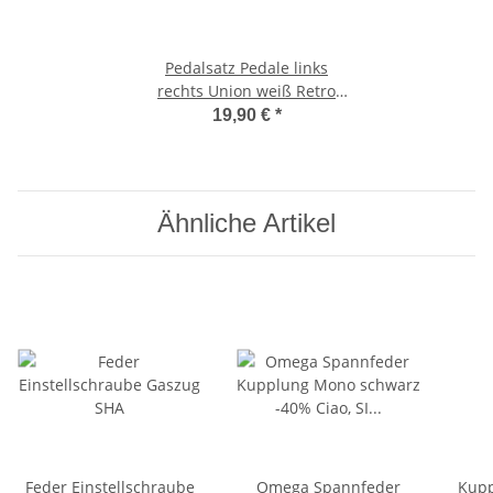
Pedalsatz Pedale links
rechts Union weiß Retro
Look Mofa Moped
19,90 €
*
Ähnliche Artikel
Feder Einstellschraube
Omega Spannfeder
Kup