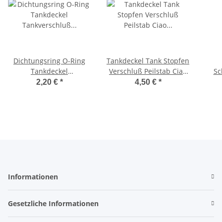
Dichtungsring O-Ring
Tankdeckel Tank Stopfen
Tankdeckel
Verschluß Peilstab Ciao
S
Tankverschluß
Citta Tankstopfen -CIF-
Dell
2,20 €
*
4,50 €
*
Tankstopfen Cia, Bravo,
12/
Boss
Informationen
Gesetzliche Informationen