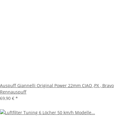
Auspuff Giannelli Original Power 22mm CIAO ,​PX ,​ ​Bravo
Rennauspuff
69,90 €
*