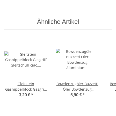
Bravo, -OEM-
SI -CIF-
19
Ähnliche Artikel
Gleitstein
Bowdenzugöler Buzzetti
Bow
Gasnippelblock Gasgriff
Öler Bowdenzug
Gleitschuh ciao, Bravo,
Aluminium Seilzugöler
Auße
3,20 €
*
5,90 €
*
Vespa SI -OEM-
Punktöler