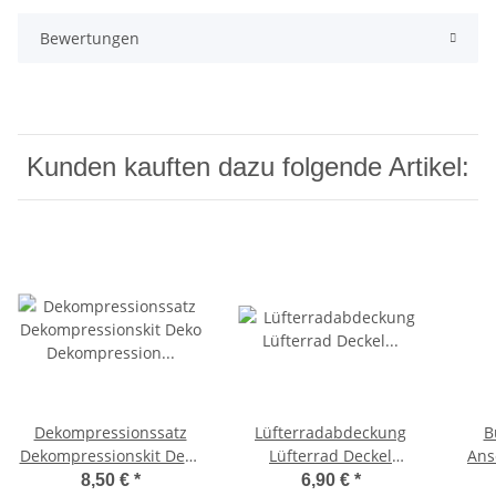
Bewertungen
Kunden kauften dazu folgende Artikel:
Dekompressionssatz
Lüfterradabdeckung
B
Dekompressionskit Deko
Lüfterrad Deckel
Ans
Dekompression Ciao,
Polraddeckel Ciao, Bravo,
8,50 €
*
6,90 €
*