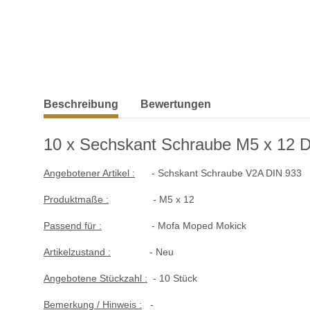
weitere Registerkarten anzeigen
Beschreibung
Bewertungen
10 x Sechskant Schraube M5 x 12 D
Angebotener Artikel :
- Schskant Schraube V2A DIN 933
Produktmaße :
- M5 x 12
Passend für :
- Mofa Moped Mokick
Artikelzustand :
- Neu
Angebotene Stückzahl :
- 10 Stück
Bemerkung / Hinweis :
-