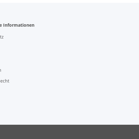
he Informationen
tz
m
recht