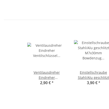
Ventilausdreher
Einstellschraube
Eindreher
Stahl/Alu geschlitz
Ventilschlüssel
M7x30mm Bowdenz
2,90 €
*
3,90 €
*
Ventilschrauber Stahl
Rändelschraube
rot Doppelkopf