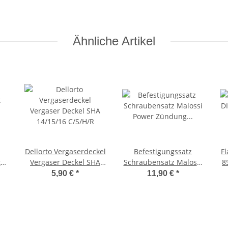
Ähnliche Artikel
Dellorto Vergaserdeckel
Befestigungssatz
F
t
Vergaser Deckel SHA
Schraubensatz Malossi
8
ug
14/15/16 C/S/H/R
Power Zündung
5,90 €
*
11,90 €
*
Befestigungskit Ciao,
Bravo, SI