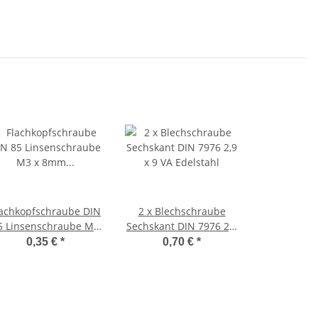
lachkopfschraube DIN
2 x Blechschraube
5 Linsenschraube M3
Sechskant DIN 7976 2,9
x 8mm Befestigung
x 9 VA Edelstahl
0,35 €
*
0,70 €
*
Zündung