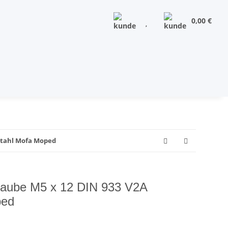
0,00 €
lstahl Mofa Moped
raube M5 x 12 DIN 933 V2A
ped