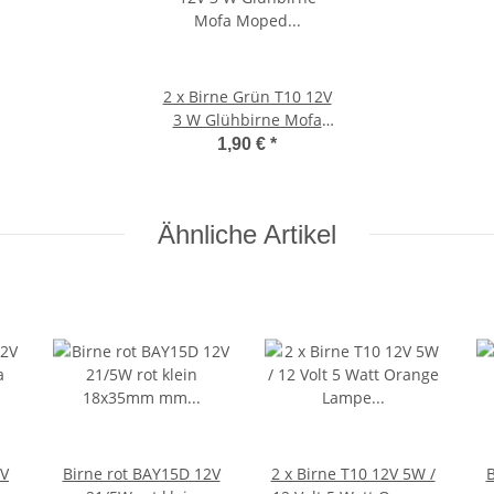
2 x Birne Grün T10 12V
3 W Glühbirne Mofa
Moped Glassockel KFZ
1,90 €
*
Birne Lampe
Ähnliche Artikel
2V
Birne rot BAY15D 12V
2 x Birne T10 12V 5W /
B