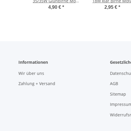
35/35W Glühbirne Mofa
18W klar Birne Mof
Moped Mokick Yamaha
Moped Mokick
4,90 €
*
2,95 €
*
FS1 Oldtimer Motorrad
Glühbirne Lampe
Informationen
Gesetzlic
Wir über uns
Datenschu
Zahlung + Versand
AGB
Sitemap
Impressu
Widerrufs