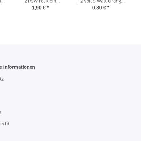
a
21/5W rot klein
12 Volt 5 Watt Orange
18x35mm mm
Lampe Glühbirne Mofa
1,90 €
*
0,80 €
*
Glühbirne Stopbirne
Moped Mokick KFZ
Moped Motorrad KFZ
he Informationen
tz
m
recht