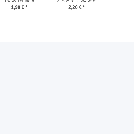
18/5W rot klein
21/5W rot 26x45mm
18x35mm mm
Glühbirne Mofa Moped
1,90 €
*
2,20 €
*
Glühbirne Stopbirne
Motorrad KFZ
Moped Motorrad KFZ