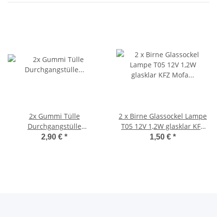
2x Gummi Tülle
2 x Birne Glassockel Lampe
Durchgangstülle
T05 12V 1,2W glasklar KFZ
Kabeldurchführung
Mofa Moped Motorrad
2,90 €
*
1,50 €
*
Kabeltülle 9,5 x 14,2 mm
Armaturen