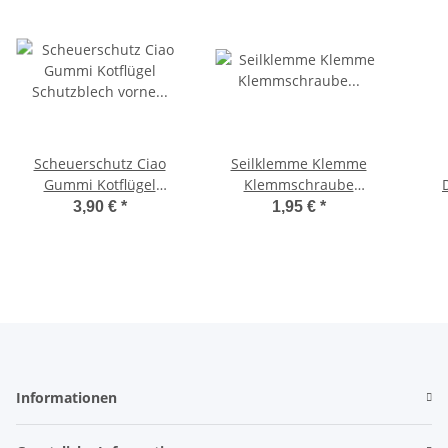
Scheuerschutz Ciao
Seilklemme Klemme
Gummi Kotflügel
Klemmschraube
Schutzblech vorne
BremszugKlemmplättchen
Ka
3,90 €
*
1,95 €
*
Schutzgummi
Ciao, Bravo -CIF-
Kabe
Informationen