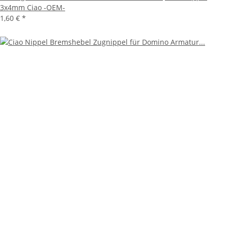
3x4mm Ciao -OEM-
1,60 €
*