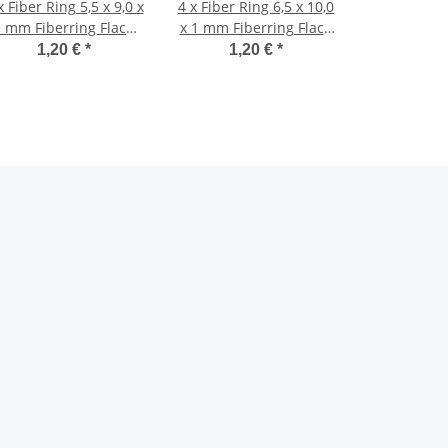
x Fiber Ring 5,5 x 9,0 x
4 x Fiber Ring 6,5 x 10,0
1 mm Fiberring Flach
x 1 mm Fiberring Flach
Dichtung Faserring
Dichtung Faserring
1,20 €
*
1,20 €
*
ofa Moped Mokick rot
Mofa Moped Mokick rot