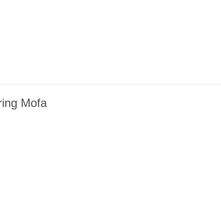
ring Mofa
m