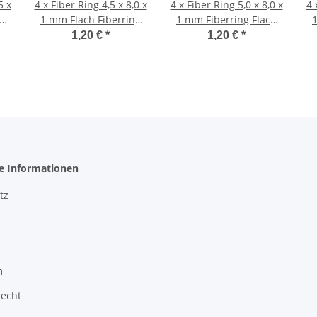
5 x
4 x Fiber Ring 4,5 x 8,0 x
4 x Fiber Ring 5,0 x 8,0 x
4 
g
1 mm Flach Fiberring
1 mm Fiberring Flach
Dichtung Faserring
Dichtung Faserring
1,20 €
*
1,20 €
*
ot
Mofa Moped Mokick rot
Mofa Moped Mokick rot
M
he Informationen
tz
m
recht