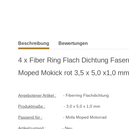
weitere Registerkarten anzeigen
Beschreibung
Bewertungen
4 x Fiber Ring Flach Dichtung Faser
Moped Mokick rot 3,5 x 5,0 x1,0 m
Angebotener Artikel :
- Fiberring Flachdichtung
Produktmaße :
- 3,0 x 5,0 x 1,0 mm
Passend für :
- Mofa Moped Motorrad
Artikelzustand :
- Neu