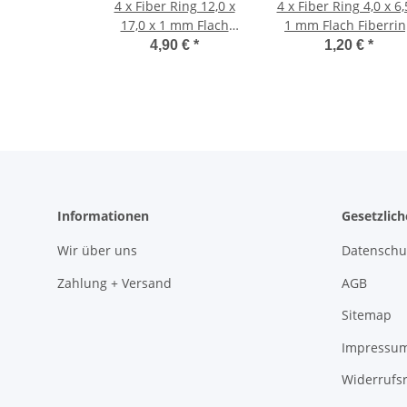
4 x Fiber Ring 12,0 x
4 x Fiber Ring 4,0 x 6,
17,0 x 1 mm Flach
1 mm Flach Fiberrin
Fiberring Dichtung
Dichtung Faserring
4,90 €
*
1,20 €
*
Faserring Mofa Moped
Mofa Moped Mokick r
Mokick rot
Informationen
Gesetzlic
Wir über uns
Datenschu
Zahlung + Versand
AGB
Sitemap
Impressu
Widerrufs