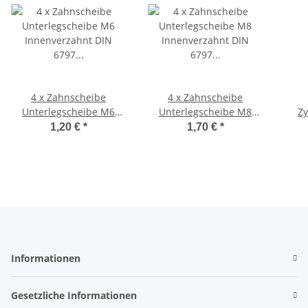
4 x Zahnscheibe
4 x Zahnscheibe
Unterlegscheibe M6
Unterlegscheibe M8
Z
Innenverzahnt DIN 6797
Innenverzahnt DIN 6797
Luf
1,20 €
*
1,70 €
*
VA Mofa Moped
VA Mofa Moped
Informationen
Gesetzliche Informationen