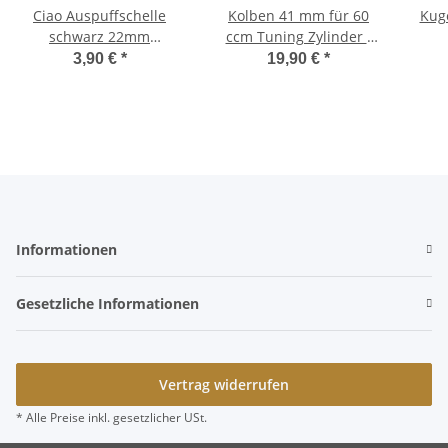
Ciao Auspuffschelle
Kolben 41 mm für 60
Kuge
schwarz 22mm
ccm Tuning Zylinder -
Anschluß massive
Kolbenbolzen12 mm
K
3,90 €
*
19,90 €
*
Ausführung Bravo,
Ciao Bravo Vespa SI
Bra
Vespa SI, Boss, EC1
Informationen
Gesetzliche Informationen
Vertrag widerrufen
* Alle Preise inkl. gesetzlicher USt.