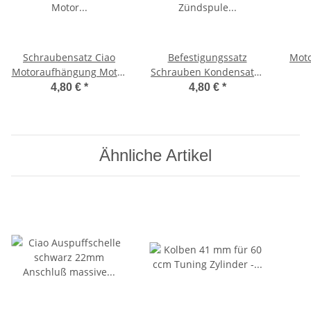
Schraubensatz Ciao
Befestigungssatz
Moto
Motoraufhängung Motor
Schrauben Kondensator
Befestigungssatz Bravo,
Zündspule Lichtspule
Mo
4,80 €
*
4,80 €
*
SI,
Schraubensatz Zündung
Ähnliche Artikel