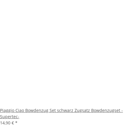
Piaggio Ciao Bowdenzug Set schwarz Zugsatz Bowdenzugset -
Supertec-
14,90 €
*