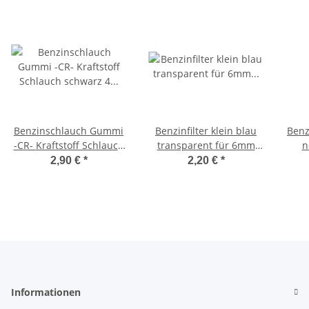
Benzinschlauch Gummi
Benzinfilter klein blau
Benz
-CR- Kraftstoff Schlauch
transparent für 6mm
schwarz 4 x 7 mm
Anschluss 31x20 mm
2,90 €
*
2,20 €
*
Meterware
Informationen