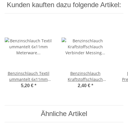
Kunden kauften dazu folgende Artikel:
Benzinschlauch Textil
Benzinschlauch
ummantelt 6x11mm
Kraftstoffschlauch
Pr
Meterware
Verbinder Messing Ø 6
5x8m
5,20 €
*
2,40 €
*
textilummantelt -CIF-
mm Schlauchverbinder
Ähnliche Artikel