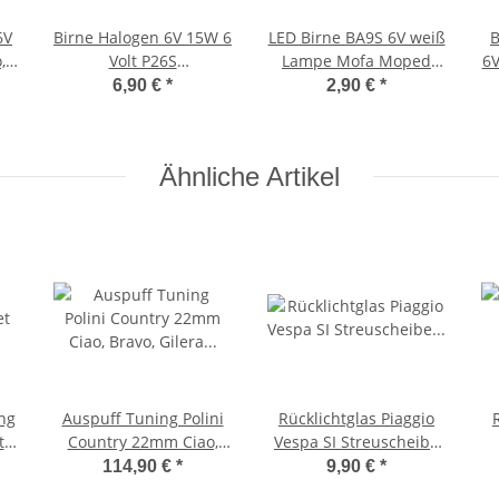
6V
Birne Halogen 6V 15W 6
LED Birne BA9S 6V weiß
B
,
Volt P26S
Lampe Mofa Moped
6V
-
Frontscheinwerfer
Mokick Motorrad
6,90 €
*
2,90 €
*
Scheinwerfer Ciao
Ähnliche Artikel
ng
Auspuff Tuning Polini
Rücklichtglas Piaggio
t
Country 22mm Ciao,
Vespa SI Streuscheibe
iao
Bravo, Gilera EC1 -
Rückstrahler -Bosatta-
f
114,90 €
*
9,90 €
*
Polini-