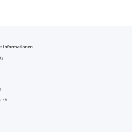
he Informationen
tz
m
recht