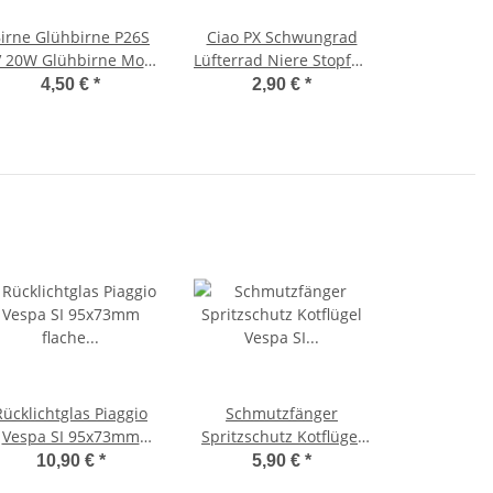
irne Glühbirne P26S
Ciao PX Schwungrad
 20W Glühbirne Mofa
Lüfterrad Niere Stopfen
Moped Scheinwerfer
ab`76 Polrad Gummi
4,50 €
*
2,90 €
*
Klarglas
25x42
Rücklichtglas Piaggio
Schmutzfänger
Vespa SI 95x73mm
Spritzschutz Kotflügel
lache Bauform RP218 -
Vespa SI Mix Piaggio
10,90 €
*
5,90 €
*
Bosatta-
Bravo 3 -OEM-