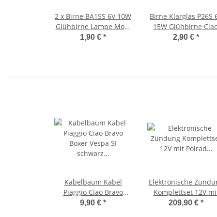
2 x Birne BA15S 6V 10W
Birne Klarglas P26S 
Glühbirne Lampe Mofa
15W Glühbirne Ciao
Moped Mokick
Bravo Scheinwerfer 
1,90 €
*
2,90 €
*
Motorrad KFZ
Flösser-
Kabelbaum Kabel
Elektronische Zündu
Piaggio Ciao Bravo
Komplettset 12V mi
Boxer Vespa SI schwarz
Polrad Sport 805 g C
9,90 €
*
209,90 €
*
Made in Italy
-BGM-