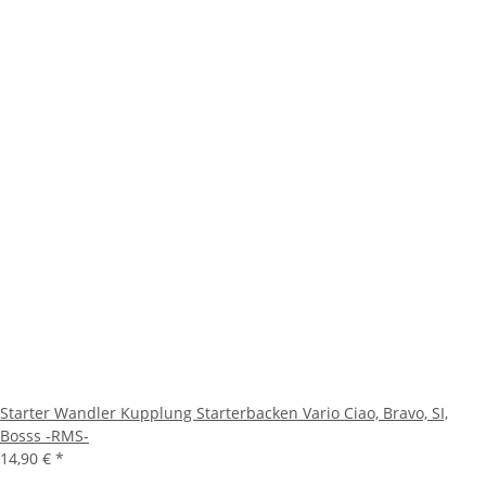
Starter Wandler Kupplung Starterbacken Vario Ciao, Bravo, SI,
Bosss -RMS-
14,90 €
*