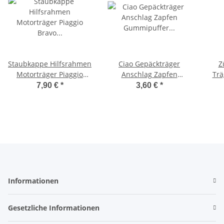
Staubkappe Hilfsrahmen
Ciao Gepäckträger
Z
Motorträger Piaggio
Anschlag Zapfen
Trä
Bravo Vespa SI Gilera
Gummipuffer
7,90 €
*
3,60 €
*
Citta
Anschlaggummi
Informationen
Gesetzliche Informationen