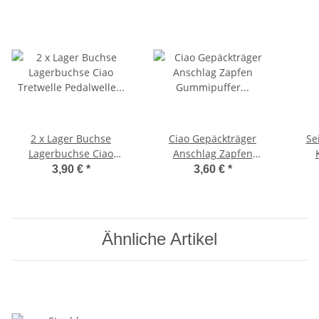
2 x Lager Buchse
Ciao Gepäckträger
Se
Lagerbuchse Ciao
Anschlag Zapfen
Tretwelle Pedalwelle
Gummipuffer
Brem
3,90 €
*
3,60 €
*
16x21x15 mm
Anschlaggummi
Ähnliche Artikel