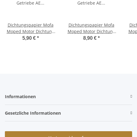
Dichtungspapier Mofa
Dichtungspapier Mofa
Dic
Moped Motor Dichtung
Moped Motor Dichtung
Mop
Getriebe AE Artein
Getriebe AE Artein
G
5,90 €
*
8,90 €
*
gaskets Braun
gaskets Braun
300x450x0,50 mm 120
300x450x0,80 mm 120
195
Grad asbestfrei
Grad asbestfrei
Informationen
Gesetzliche Informationen