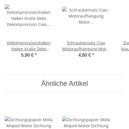
Dekompressionshaken
Schraubensatz Ciao
Zü
Haken Kralle Deko
Motoraufhängung Motor
bla
Dekompression Ciao,
Befestigungssatz Bravo,
Piag
5,90 €
*
4,80 €
*
Bravo, SI
SI,
Ähnliche Artikel