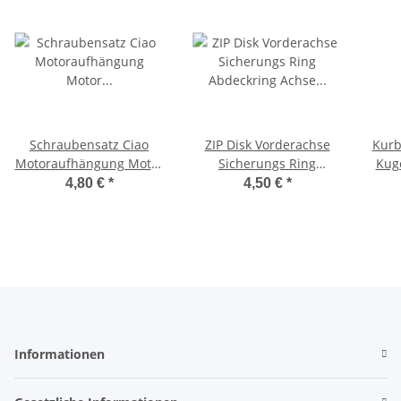
Schraubensatz Ciao
ZIP Disk Vorderachse
Kurb
Motoraufhängung Motor
Sicherungs Ring
Kuge
Befestigungssatz Bravo,
Abdeckring Achse
NK
4,80 €
*
4,50 €
*
SI,
Ciao,Bravo
Informationen