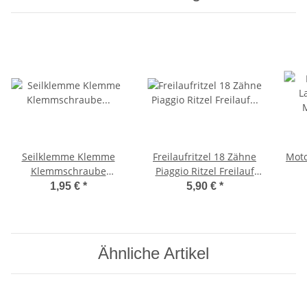
Seilklemme Klemme
Freilaufritzel 18 Zähne
Moto
Klemmschraube
Piaggio Ritzel Freilauf
BremszugKlemmplättchen
Antriebsritzel Ciao Boxer
Mo
1,95 €
*
5,90 €
*
Ciao, Bravo -CIF-
Ähnliche Artikel