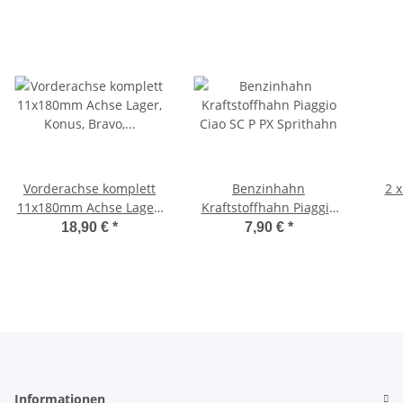
Vorderachse komplett
Benzinhahn
2 
11x180mm Achse Lager,
Kraftstoffhahn Piaggio
Konus, Bravo, Vespa SI -
Ciao SC P PX Sprithahn
Sich
18,90 €
*
7,90 €
*
OEM-
Informationen