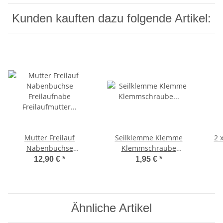
Kunden kauften dazu folgende Artikel:
Mutter Freilauf
Seilklemme Klemme
2 
Nabenbuchse
Klemmschraube
Freilaufnabe
BremszugKlemmplättchen
S
12,90 €
*
1,95 €
*
Freilaufmutter Ciao,
Ciao, Bravo -CIF-
Tr
Bravo -OEM-
Ähnliche Artikel