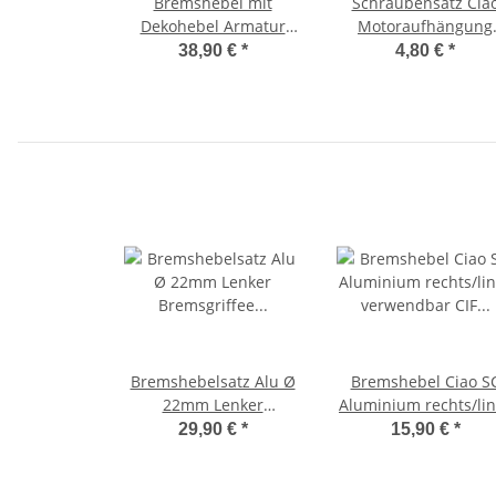
Bremshebel mit
Schraubensatz Cia
Dekohebel Armatur
Motoraufhängung
Ciao Vespa SI 1988-92
Motor Befestigungss
38,90 €
*
4,80 €
*
Boss -Domino-
Bravo, SI,
Bremshebelsatz Alu Ø
Bremshebel Ciao S
22mm Lenker
Aluminium rechts/lin
Bremsgriffee Armatur
verwendbar CIF
29,90 €
*
15,90 €
*
chrom/schwarz 17cm
Original -Domino-