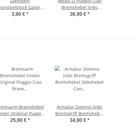
Gleitstein
Vespa SI Piaggio Ciao
snippelblock Gasgriff
Bremshebel links
leitschuh Ciao, Bravo,
Chokehebel Griff
3,90 €
*
36,90 €
*
Vespa SI -Domino-
schwarz Armatur
remsarm Bremshebel
Armatur Domino links
inten Original Piaggio
Bremsgriff Bremshebel
Ciao Bravo Vespa SI
Dekohebel Ciao PX
25,90 €
*
34,90 €
*
Vespa SI