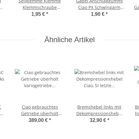
o
Seilklemme Klemme
Gabel Anschlaggummi
Klemmschraube
Ciao PX Schwingarm
Ga
atz
BremszugKlemmplättchen
Gummipuffer Gummi -
G
1,95 €
*
1,90 €
*
Ciao, Bravo -CIF-
CIF-
Ähnliche Artikel
C
Ciao gebrauchtes
Bremshebel links mit
B
ks
Getriebe überholt
Dekompressionshebel
h
Variogetriebe 11,5:1
Ciao, SI letzte Seie -
389,00 €
*
32,90 €
*
refurbished
Domino-
Tauschgetriebe