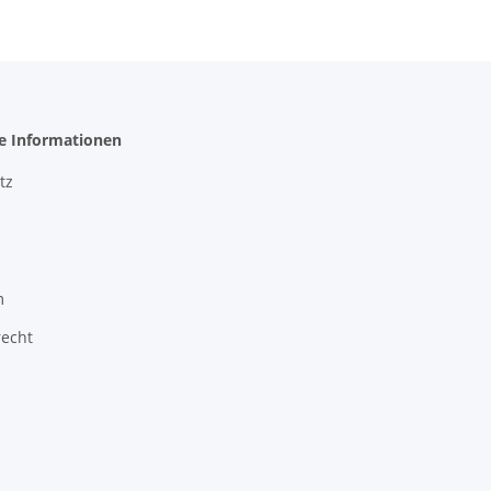
he Informationen
tz
m
recht