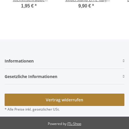
BremszugKlemmplättchen
Ciao, Bravo, Citta, Boss,
Polra
1,95 €
*
9,90 €
*
Ciao, Bravo -CIF-
SI -CIF
Informationen
Gesetzliche Informationen
Vertrag widerrufen
* Alle Preise inkl. gesetzlicher USt.
Powered by
JTL-Shop