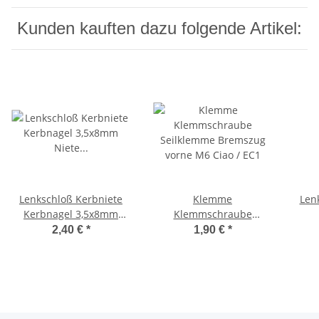
Kunden kauften dazu folgende Artikel:
Lenkschloß Kerbniete
Klemme
Len
Kerbnagel 3,5x8mm
Klemmschraube
Niete Schloß Abdeckung
Seilklemme Bremszug
Ke
2,40 €
*
1,90 €
*
Ciao, Bravo
vorne M6 Ciao / EC1
C