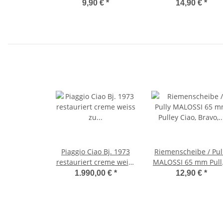
EFFE Ciao, Bravo, SI, -
Motordichtsatz Ciao
9,90 €
*
14,90 €
*
CIF-
Bravo, SI -CIF-
Piaggio Ciao Bj. 1973
Riemenscheibe / Pul
restauriert creme weiss
MALOSSI 65 mm Pull
zu verkaufen
Ciao, Bravo, Vespa SI
1.990,00 €
*
12,90 €
*
Gebrauchtfahrzeug
EC1