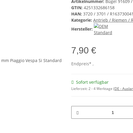
Artikelnummer:
Bügel 91609 /
GTIN:
4251332686158
HAN:
3720 / 3701 / R16373004
Kategorie:
Antrieb / Riemen /
Hersteller:
7,90 €
Endpreis* ,
Sofort verfügbar
Lieferzeit:
2 - 4 Werktage
(DE - Ausla