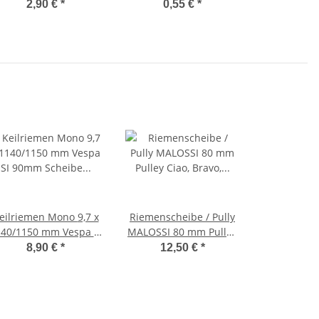
ab`76 Polrad Gummi
Riemenscheibe Ciao
2,90 €
*
0,55 €
*
25x42
Bravo Vespa SI
eilriemen Mono 9,7 x
Riemenscheibe / Pully
40/1150 mm Vespa SI
MALOSSI 80 mm Pulley
90mm Scheibe -
Ciao, Bravo, Vespa SI,
8,90 €
*
12,50 €
*
Supertec-
EC1