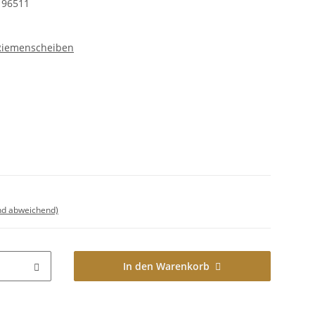
 96511
1
 Riemenscheiben
nd abweichend)
In den Warenkorb