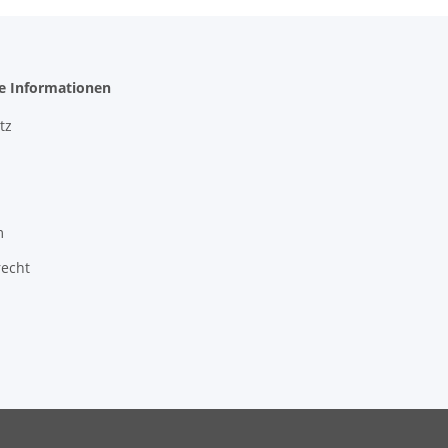
he Informationen
tz
m
recht