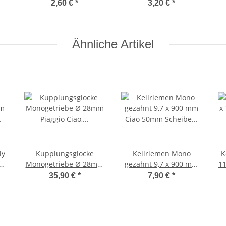
,
Sicherungsbolzen
Getriebe auch Vario
2,60 €
*
3,20 €
*
Tretkurbelkeil Ciao
Bravo, Boss, Vespa SI
Ähnliche Artikel
ly
Kupplungsglocke
Keilriemen Mono
K
ey
Monogetriebe Ø 28mm
gezahnt 9,7 x 900 mm
11
,
Piaggio Ciao, Bravo,
Ciao 50mm Scheibe
35,90 €
*
7,90 €
*
Vespa SI -CIF-
Bravo Citta