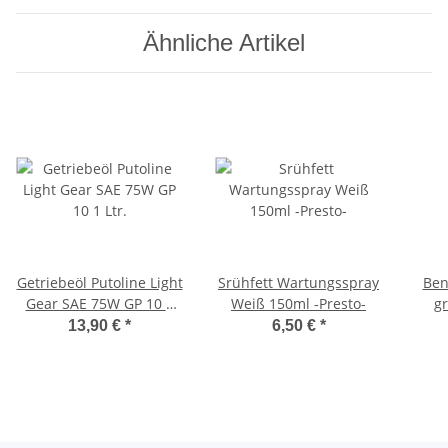
Ähnliche Artikel
Getriebeöl Putoline Light
Srühfett Wartungsspray
Ben
Gear SAE 75W GP 10 1
Weiß 150ml -Presto-
gr
Ltr.
t
13,90 €
*
6,50 €
*