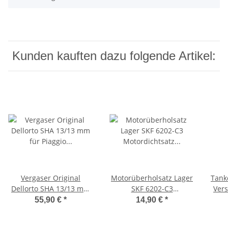
Kunden kauften dazu folgende Artikel:
Vergaser Original
Motorüberholsatz Lager
Tank
Dellorto SHA 13/13 mm
SKF 6202-C3
Vers
für Piaggio Ciao PX
Motordichtsatz Ciao,
Citt
55,90 €
*
14,90 €
*
Piaggio Bravo
Bravo, SI -CIF-