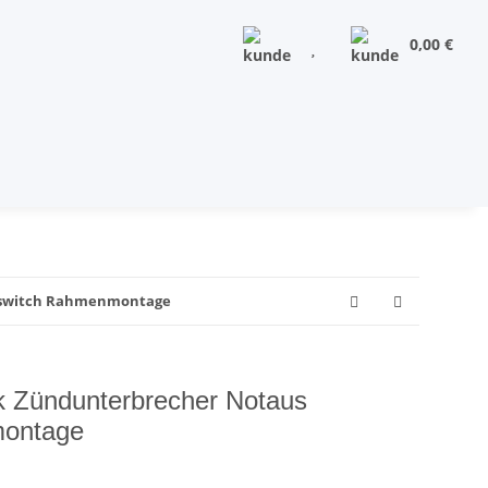
0,00 €
llswitch Rahmenmontage
 Zündunterbrecher Notaus
montage