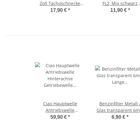
Zoll Tachoschnecke
FL2, Mix schwarz
Innengewinde Typ
Fußbrett Fußstütze -
17,90 €
*
11,90 €
*
Veglia -OEM-
CIF-
Ciao Hauptwelle
Benzinfilter Metall 
Antriebswelle
Glas transparent 6
Hinterachse
Länge 39mm -OMG
59,90 €
*
6,90 €
*
Getriebewelle Welle
Bravo Boss Vespa SI