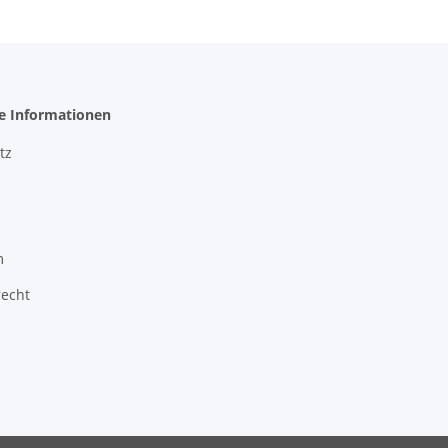
he Informationen
tz
m
recht