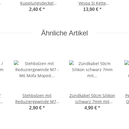
Kupplungsdeckel
Vespa SI Kette
Abdeckung Deckel
Kettenführung
2,40 €
*
13,90 €
*
Kupplung Bravo, Vespa
Kettenhalter
B
SI, Boss
Ähnliche Artikel
/
Stehbolzen mit
Zündkabel 50cm Silikon
Pe
mm
Reduziergewinde M7 -
schwarz 7mm mit
O
-
M6 Mofa Moped Einlaß
Zündkerzenstecker
2,90 €
*
4,90 €
*
Auslaß
Piaggio Ciao