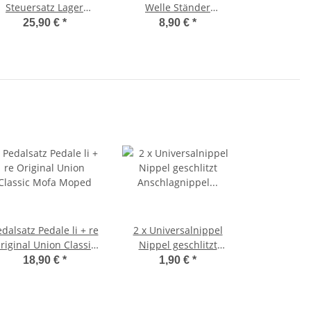
Steuersatz Lager
Welle Ständer
Lenkkopf Vespa SI,
Originalteil Ø 112mm Ø
25,90 €
*
8,90 €
*
ravo, Boss -Supertec-
14 / 12
dalsatz Pedale li + re
2 x Universalnippel
riginal Union Classic
Nippel geschlitzt
Mofa Moped
Anschlagnippel Ø 8 + 6
18,90 €
*
1,90 €
*
mm x 15 mm