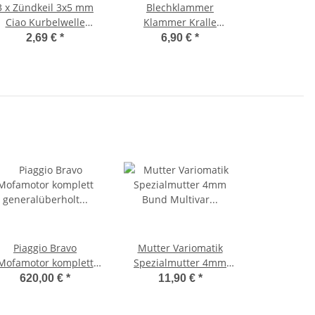
3 x Zündkeil 3x5 mm
Blechklammer
Ciao Kurbelwelle
Klammer Kralle
Halbmond Polrad
Zylinderhaube Zylinder
2,69 €
*
6,90 €
*
Sicherungsfeder
Halter -Olympia-
Piaggio Bravo
Mutter Variomatik
Mofamotor komplett
Spezialmutter 4mm
generalüberholt
Bund Multivar
620,00 €
*
11,90 €
*
einbaufertiger Motor
Speedcontrol Ciao.
Bravo