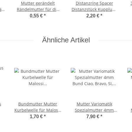
Mutter gerändelt
Distanzring Spacer
ät
Rändelmutter für die
Distanzstück Kupplung
ad
Riemenscheibe Ciao
Kurbelwelle Bravo SI
0,55 €
*
2,20 €
*
Bravo Vespa SI
Ciao -CIF-
Ähnliche Artikel
s
Bundmutter Mutter
Mutter Variomatik
Kurbelwelle für Malossi
Spezialmutter 4mm
Kurbelwellen Ciao
Bund Ciao, Bravo, SI,
1,70 €
*
7,90 €
*
Bravo Vespa SI Citta
Boss, -BGM-