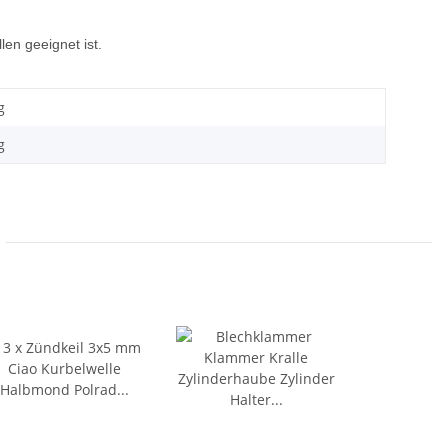
len geeignet ist.
g
g