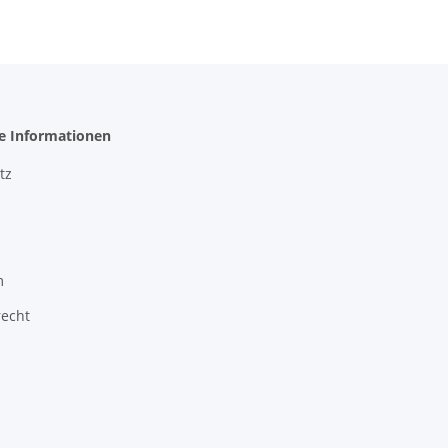
he Informationen
tz
m
recht