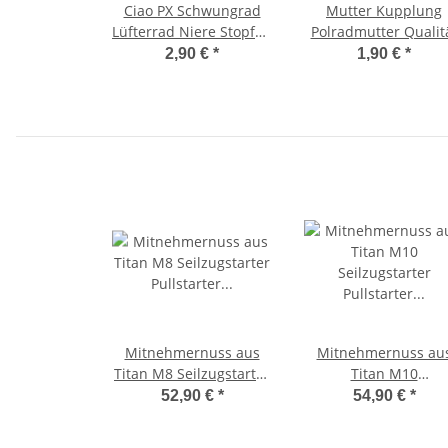
Ciao PX Schwungrad
Mutter Kupplung
Lüfterrad Niere Stopfen
Polradmutter Qualit
ab`76 Polrad Gummi
M8x1,25 Mutter Polr
2,90 €
*
1,90 €
*
25x42
Ciao, Bravo
Mitnehmernuss aus
Mitnehmernuss au
Titan M8 Seilzugstarter
Titan M10
Pullstarter Nuss -
Seilzugstarter
52,90 €
*
54,90 €
*
MCProparts-
Pullstarter Nuss -
MCProparts-