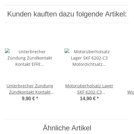
Kunden kauften dazu folgende Artikel:
Unterbrecher Zündung
Motorüberholsatz Lager
Zündkontakt Kontakt
SKF 6202-C3
Wid
EFFE Ciao, Bravo, SI, -CIF-
Motordichtsatz Ciao,
Ciao
9,90 €
*
14,90 €
*
Bravo, SI -CIF-
Ähnliche Artikel