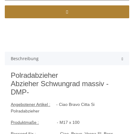
Beschreibung
Polradabzieher
Abzieher Schwungrad massiv -
DMP-
Angebotener Artikel :
- Ciao Bravo Citta Si
Polradabzieher
Produktmaße :
- M17 x 100
Passend für :
- Ciao, Bravo, Vespa SI, Boss,