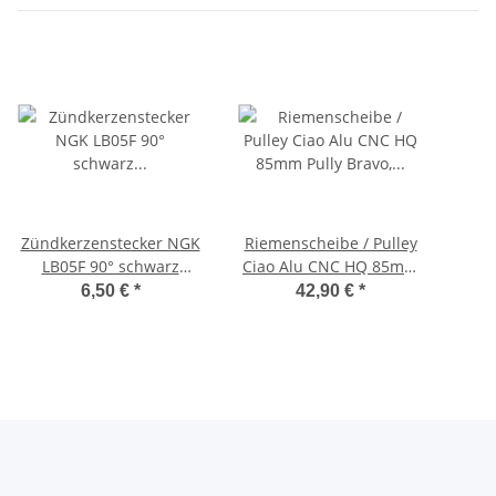
Zündkerzenstecker NGK
Riemenscheibe / Pulley
LB05F 90° schwarz
Ciao Alu CNC HQ 85mm
spritzwassergeschützt -
Pully Bravo, SI, Grillo
Üb
6,50 €
*
42,90 €
*
NGK-
Fe