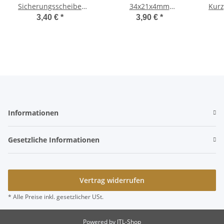
Sicherungsscheibe
34x21x4mm
Kurz
Lenkkopflager
Tachoantrieb Veglia
3,40 €
*
3,90 €
*
Steuersatz Ciao, Ciao PX
Tachoschnecke
Informationen
Gesetzliche Informationen
Vertrag widerrufen
* Alle Preise inkl. gesetzlicher USt.
Powered by
JTL-Shop