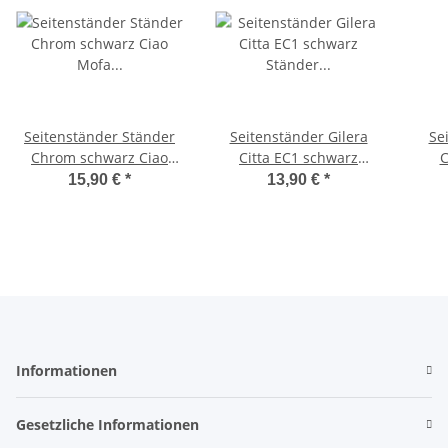
Seitenständer Ständer
Seitenständer Gilera
Se
Chrom schwarz Ciao
Citta EC1 schwarz
C
Mofa Moped Piaggio
Ständer -IGM-
15,90 €
*
13,90 €
*
Vespa
Informationen
Gesetzliche Informationen