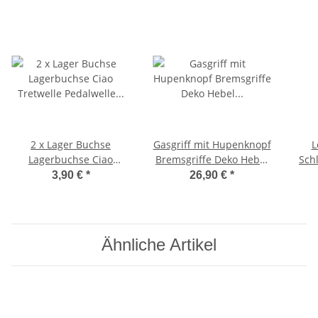
2 x Lager Buchse
Gasgriff mit Hupenknopf
L
Lagerbuchse Ciao
Bremsgriffe Deko Hebel
Sch
Tretwelle Pedalwelle
Komplettarmatur Ciao -
Schl
3,90 €
*
26,90 €
*
16x21x15 mm
DMP
Ähnliche Artikel